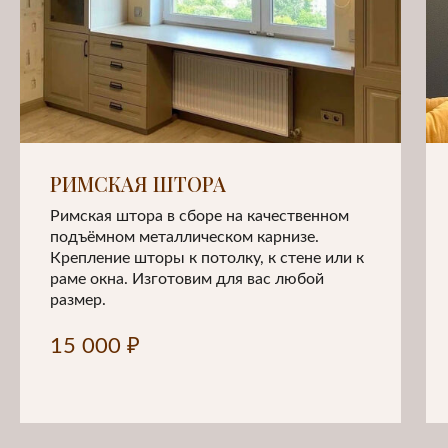
04
ПОШИВ
Качественно и в срок изготовим
все изделия в собственном цеху
РИМСКАЯ ШТОРА
Римская штора в сборе на качественном
подъёмном металлическом карнизе.
05
Крепление шторы к потолку, к стене или к
раме окна. Изготовим для вас любой
размер.
15 000 ₽
МОНТАЖ
Опытные специалисты выполнят
установку карнизов и солнцезащитных
систем