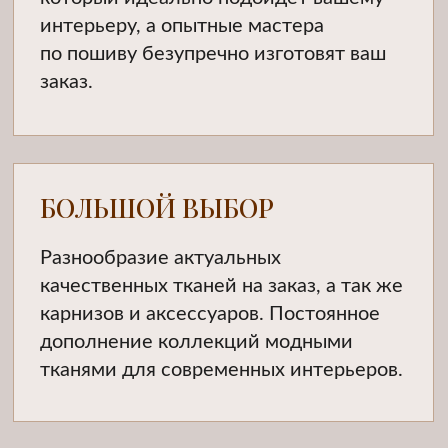
ПОЛНЫЙ КОМПЛЕКС УСЛУГ
Мы не просто шьем шторы,
а предоставляем целый спектр услуг
по оформлению окон от замера
и дизайна до пошива и монтажа
готовых изделий.
ОТЛИЧНЫЙ СЕРВИС
Примерка ткани прямо у вас дома.
Мы превратим подбор штор
в увлекательный, творческий
и приятный процесс. Подберем
разные варианты штор под ваш
бюджет, прислушиваясь к вашим
пожеланиям.