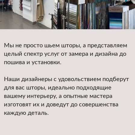
03
эскиз и расчет стоимости
Запишитесь на бесплатный выезд
дизайнера на дом
+7 (921) 252-94-83
⠀⠀НАПИСАТЬ В КОНТАКТЕ
⠀⠀НАПИСАТЬ В ТЕЛЕГРАМ