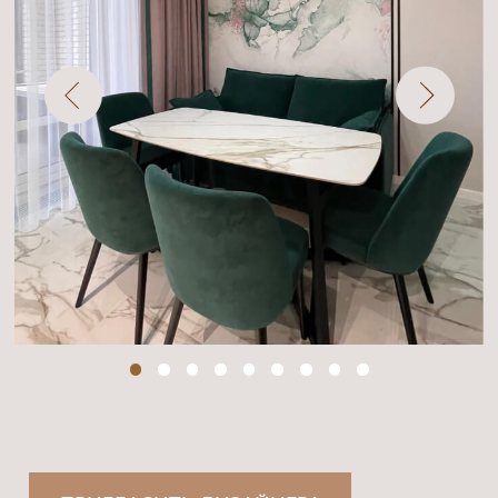
Мы не просто шьем шторы, а представляем
целый спектр услуг от замера и дизайна до
пошива и установки.
Наши дизайнеры с удовольствием подберут
для вас шторы, идеально подходящие
вашему интерьеру, а опытные мастера
изготовят их и доведут до совершенства
каждую деталь.