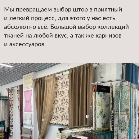
КРАСИВЫЕ ШТОРЫ — НАША РАБОТА!
Запишитесь на бесплатный
выезд дизайнера
Наш дизайнер бесплатно приедет к
01
вам домой с образцами тканей
Выслушает ваши пожелания
02
и предложит варианты решения
Сделает точные замеры, подготовит