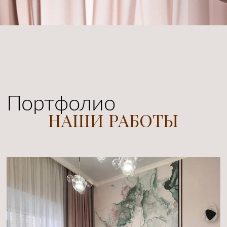
Шторкин
О НАШЕМ САЛОНЕ
Вот уже более 10 лет наша работа
Домик
воплощать в жизнь тестильные мечты
наших клиентов.
Мы превращаем выбор штор в приятный
и легкий процесс, для этого у нас есть
абсолютно всё. Большой выбор коллекций
тканей на любой вкус, а так же карнизов
и аксессуаров.