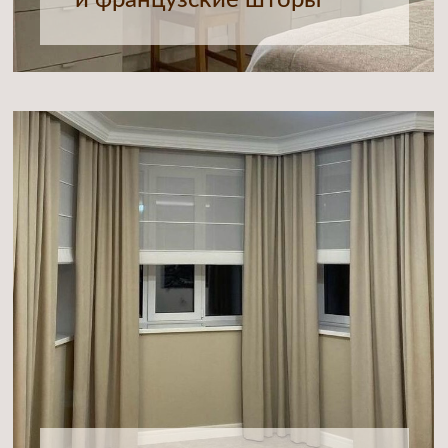
Подушки в подарок
при заказе текстиля
в спальню
При заказе штор, тюля и покрывала
в спальню — две декоративные
подушки в подарок к вашему
комплекту
РАССЧИТАЙТЕ СТОИМОСТЬ
ВАШИХ БУДУЩИХ ШТОР